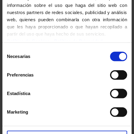
Adresse mail :
contact@lfval.net
información sobre el uso que haga del sitio web con
nuestros partners de redes sociales, publicidad y análisis
Structure juridique :
web, quienes pueden combinarla con otra información
Établissement public national à
que les haya proporcionado o que hayan recopilado a
caractère administratif
partir del uso que haya hecho de sus servicios.
Numéro SIRET :
180 006 082
Política de Cookies
-
Política de Privacidad
00267
Selección
Necesarias
de
consentimiento
Preferencias
Nom du Directeur de la
publication :
Karim ZATAR
Estadística
Marketing
Notre site internet est hébergé par
OVH HISPANO S.L. NIF: B83834747