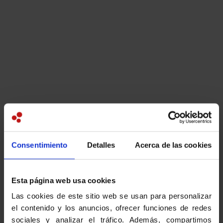
Mentions légales
En vertu de l’article 6 de la Loi
n°2004-575 du 21 juin 2004 pour la
Confiance dans l’Économie
Numérique (LCEN), il est précisé que
notre site internet est édité par le
Consentimiento
Detalles
Acerca de las cookies
Lycée Français International de
Valencia :
Esta página web usa cookies
Adresse du siège social :
Calle
Las cookies de este sitio web se usan para personalizar
Orenga 48-2 46980 PATERNA
el contenido y los anuncios, ofrecer funciones de redes
Téléphone :
961 36 40 31
sociales y analizar el tráfico. Además, compartimos