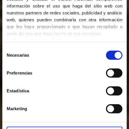
información sobre el uso que haga del sitio web con
nuestros partners de redes sociales, publicidad y análisis
web, quienes pueden combinarla con otra información
PROJET NIGER
que les haya proporcionado o que hayan recopilado a
partir del uso que haya hecho de sus servicios.
Política de Cookies
-
Política de Privacidad
Selección
Necesarias
de
consentimiento
Preferencias
Estadística
JOURNAL
Marketing
RADIO