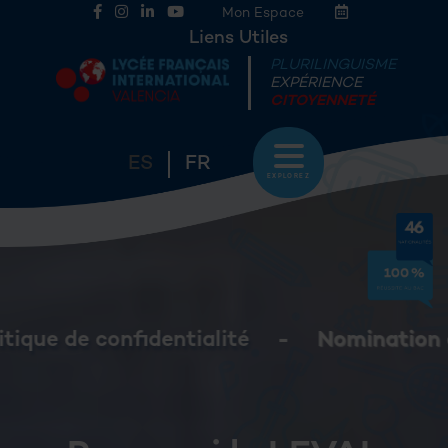
Mon Espace
Liens Utiles
PLURILINGUISME
EXPÉRIENCE
CITOYENNETÉ
ES
FR
EXPLOREZ
té
-
Nomination d'un ordonnateur seco