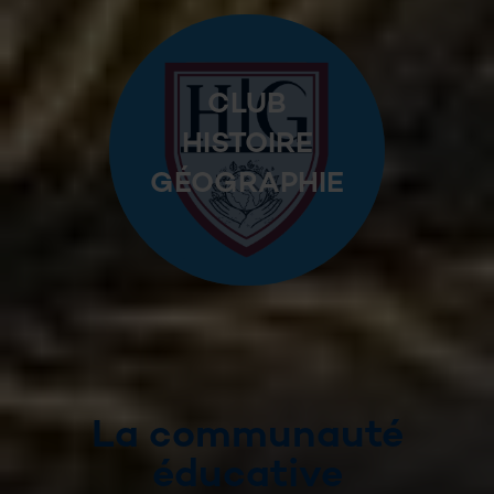
CLUB
HISTOIRE
GÉOGRAPHIE
La communauté
éducative