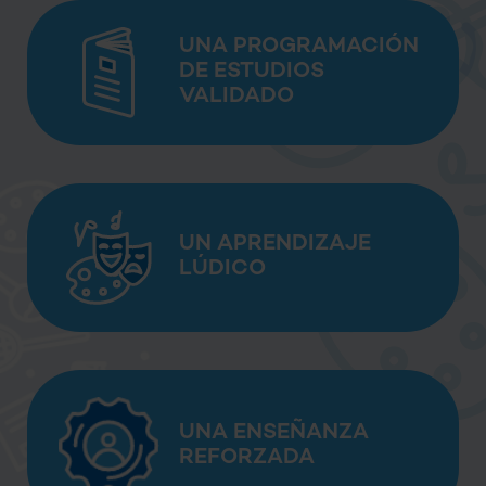
UNA PROGRAMACIÓN
DE ESTUDIOS
VALIDADO
UN APRENDIZAJE
LÚDICO
UNA ENSEÑANZA
REFORZADA