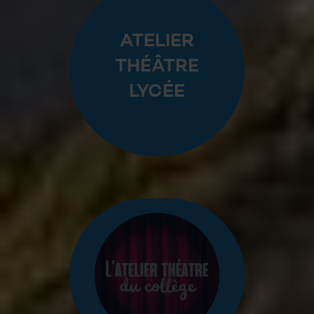
ATELIER
THÉÂTRE
LYCÉE