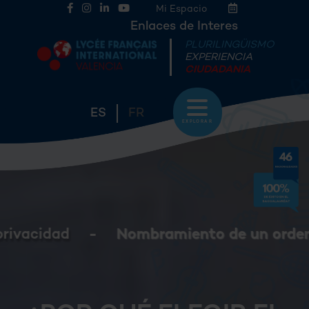
Mi Espacio
Enlaces de Interes
PLURILINGÜISMO
EXPERIENCIA
CIUDADANIA
ES
FR
EXPLORAR
amiento de un ordenador secundario en f