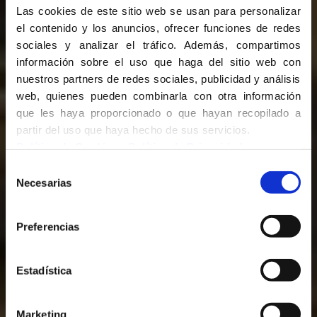
Las cookies de este sitio web se usan para personalizar
el contenido y los anuncios, ofrecer funciones de redes
sociales y analizar el tráfico. Además, compartimos
información sobre el uso que haga del sitio web con
nuestros partners de redes sociales, publicidad y análisis
web, quienes pueden combinarla con otra información
PROYECTO
que les haya proporcionado o que hayan recopilado a
NIGER
partir del uso que haya hecho de sus servicios.
Política de Cookies
-
Política de Privacidad
Selección
Necesarias
de
consentimiento
Preferencias
Estadística
PRENSA
Marketing