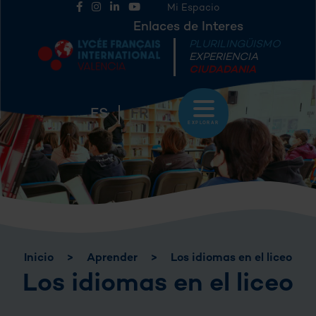
Mi Espacio
Enlaces de Interes
PLURILINGÜISMO
EXPERIENCIA
CIUDADANIA
ES
FR
EXPLORAR
Inicio
>
Aprender
>
Los idiomas en el liceo
Los idiomas en el liceo