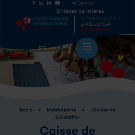
Mi Espacio
Enlaces de Interes
PLURILINGÜISMO
EXPERIENCIA
CIUDADANIA
ES
FR
EXPLORAR
Inicio
>
Matricularse
>
«Caisse de
Solidarité»
Caisse de