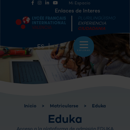
Mi Espacio
Enlaces de Interes
PLURILINGÜISMO
EXPERIENCIA
CIUDADANIA
ES
FR
EXPLORAR
Inicio
>
Matricularse
>
Eduka
Eduka
Acceso a la plataforma de admisión EDUKA