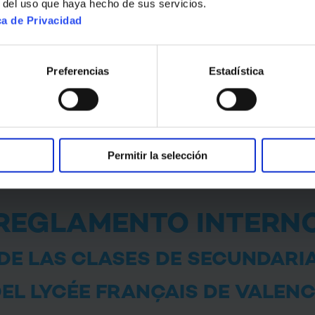
r del uso que haya hecho de sus servicios.
EL LICEO FRANCES DE VALENC
ca de Privacidad
Preferencias
Estadística
REGLAMENTO INTERNO
Permitir la selección
REGLAMENTO INTERN
DE LAS CLASES DE SECUNDARI
EL LYCÉE FRANÇAIS DE VALEN