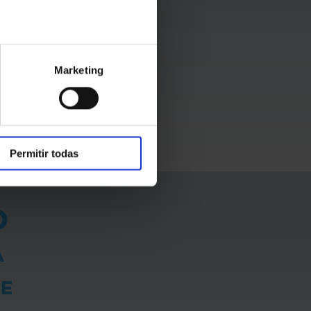
IA
Marketing
Permitir todas
O
A
CE