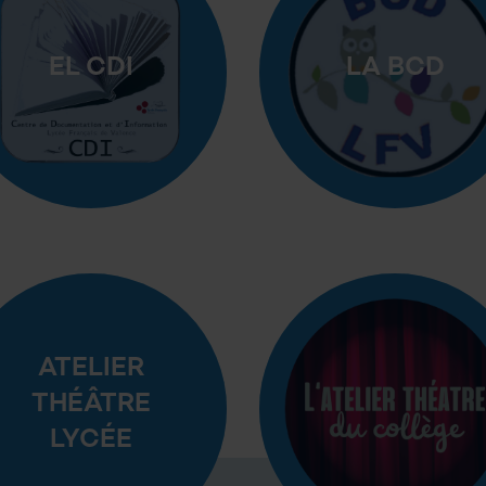
EL CDI
LA BCD
ATELIER
THÉÂTRE
LYCÉE