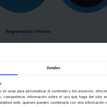
>
Reglamento interno
 un conjunto de reglas que bien comprendidas y ad
la comunidad educativa (alumnos, maestros, 
be facilitar las relaciones entre los diferentes ac
Detalles
royecto educativo.
s
REGLAMENTO INTERN
b se usan para personalizar el contenido y los anuncios, ofrece
ás, compartimos información sobre el uso que haga del sitio 
ASES DE EDUCACIÓN INFANTIL 
 análisis web, quienes pueden combinarla con otra información