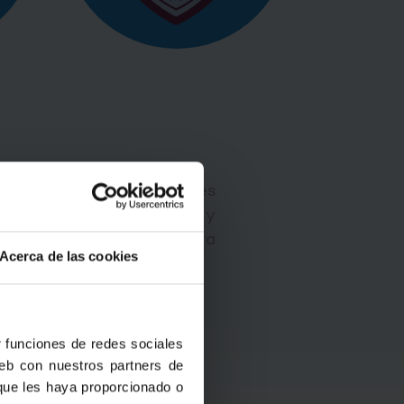
mitidas por las diferentes
padres, administración y
tores que la conforman para
Acerca de las cookies
O
r funciones de redes sociales
web con nuestros partners de
Y PRIMARIA
 que les haya proporcionado o