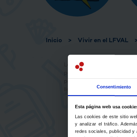
Inicio
>
Vivir en el LFVAL
La vida colectiva implica
partes del conjunto de 
participantes externos) de
Consentimiento
llegar a ser un verdadero p
Esta página web usa cookie
Las cookies de este sitio we
y analizar el tráfico. Adem
DE LAS CL
redes sociales, publicidad y