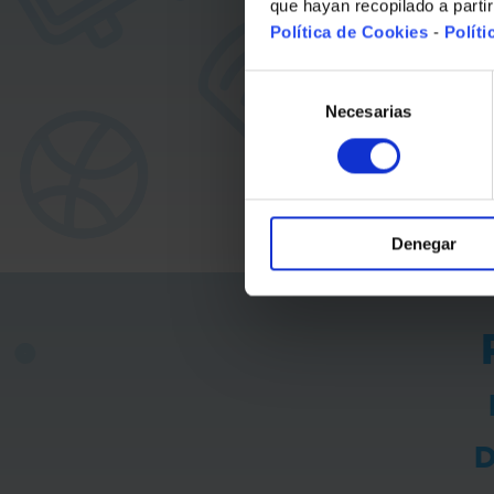
que hayan recopilado a parti
D
Política de Cookies
-
Políti
Selección
de
Necesarias
consentimiento
Denegar
D