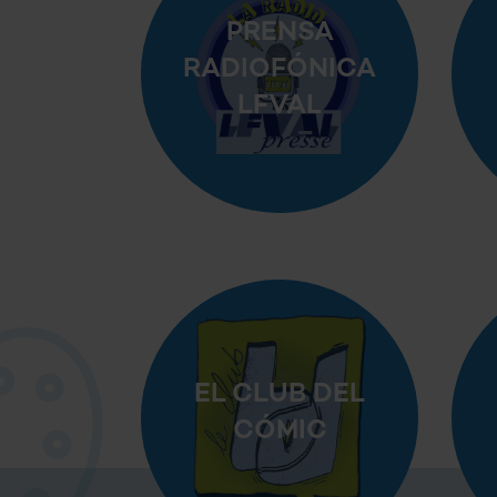
PRENSA
RADIOFÓNICA
LFVAL
EL CLUB DEL
CÓMIC