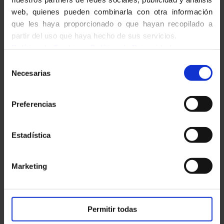
Présentations
web, quienes pueden combinarla con otra información
que les haya proporcionado o que hayan recopilado a
partir del uso que haya hecho de sus servicios.
Política de Cookies
-
Política de Privacidad
Info-orientation
Selección
Necesarias
de
consentimiento
Preferencias
Parcoursup
Estadística
Marketing
Permitir todas