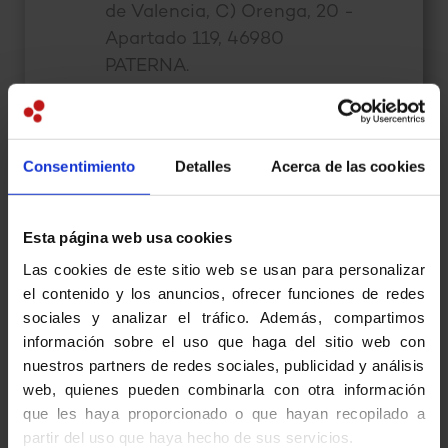
de Valencia, C) Orenga, 20 -
Apartado 119, 46980
PATERNA.
Finalidad:
Para poder
tramitar la solicitud que nos
haga, a través del formulario
Consentimiento
Detalles
Acerca de las cookies
de contacto habilitado, y por
lo tanto, poder ayudarle en
las peticiones que nos
Esta página web usa cookies
formule.
Las cookies de este sitio web se usan para personalizar
Ejercicio de derechos:
Podrá
el contenido y los anuncios, ofrecer funciones de redes
ejercer sus derechos en
sociales y analizar el tráfico. Además, compartimos
materia de protección de
información sobre el uso que haga del sitio web con
datos, en los términos
nuestros partners de redes sociales, publicidad y análisis
web, quienes pueden combinarla con otra información
establecidos por la
que les haya proporcionado o que hayan recopilado a
normativa, a la siguiente
partir del uso que haya hecho de sus servicios.
dirección:
rgpd@lfval.net