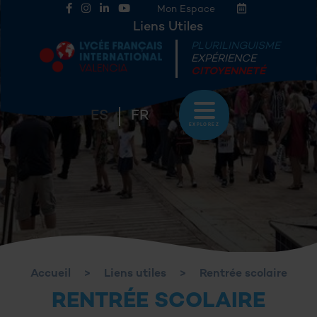
Mon Espace
Liens Utiles
PLURILINGUISME
EXPÉRIENCE
CITOYENNETÉ
ES
FR
EXPLOREZ
Accueil
>
Liens utiles
>
Rentrée scolaire
RENTRÉE SCOLAIRE