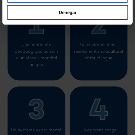
Denegar
Une continuité
Un environnement
pédagogique au sein
résolument multiculturel
d’un réseau mondial
et multilingue
unique
Un système expérimenté
Un apprentissage