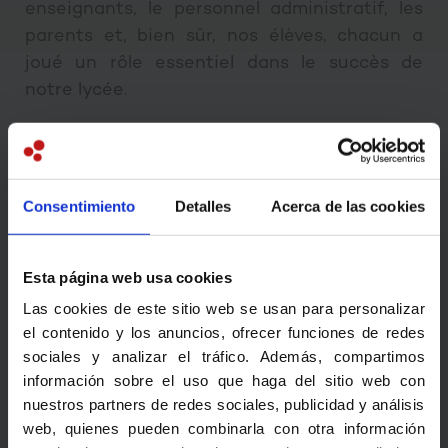
enseignants, le personnel administratif, les
parents et, bien sûr, nos élèves, chacun a
joué un rôle essentiel dans le succès de
notre lycée.
Les représentants des parents d’élèves ALI et
APA ont participé activement aux différentes
instances de l’établissement dans un esprit
Consentimiento
Detalles
Acerca de las cookies
de dialogue constructif et de concertation.
Qu’ils soient ici remerciés.
Esta página web usa cookies
Cette année sera encore riche en projets.
Las cookies de este sitio web se usan para personalizar
Nous continuerons à cultiver l'excellence
el contenido y los anuncios, ofrecer funciones de redes
académique, mais aussi à encourager le
sociales y analizar el tráfico. Además, compartimos
información sobre el uso que haga del sitio web con
développement personnel, la créativité et
nuestros partners de redes sociales, publicidad y análisis
l'esprit d'équipe. Notre objectif est de former
web, quienes pueden combinarla con otra información
non seulement des esprits brillants, mais