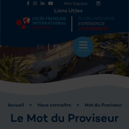
Mon Espace
Liens Utiles
PLURILINGUISME
EXPÉRIENCE
CITOYENNETÉ
ES
FR
EXPLOREZ
Accueil
>
Nous connaître
>
Mot du Proviseur
Le Mot du Proviseur