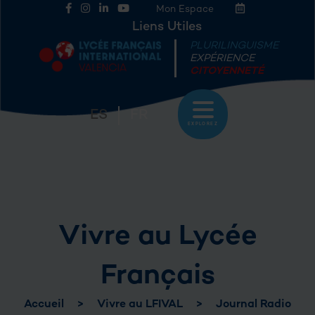
Mon Espace
Liens Utiles
PLURILINGUISME
EXPÉRIENCE
CITOYENNETÉ
ES
FR
EXPLOREZ
Vivre au Lycée
Français
Accueil
>
Vivre au LFIVAL
>
Journal Radio