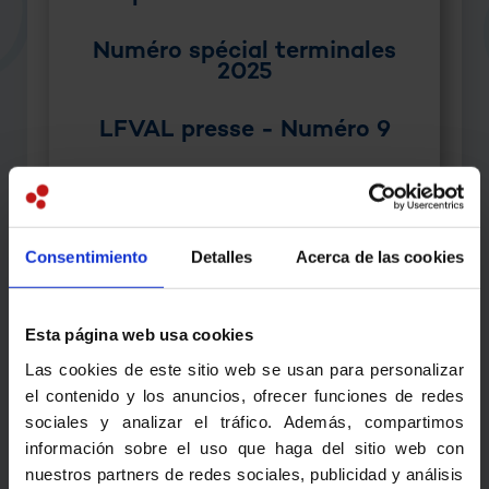
Numéro spécial terminales
2025
LFVAL presse - Numéro 9
LFVAL presse - Numéro 8
LFVAL presse - Numéro 7
Consentimiento
Detalles
Acerca de las cookies
LFVAL presse - Numéro 6
Esta página web usa cookies
LFVAL presse - Numéro 5
Las cookies de este sitio web se usan para personalizar
el contenido y los anuncios, ofrecer funciones de redes
LFVAL presse - Numéro 4
sociales y analizar el tráfico. Además, compartimos
información sobre el uso que haga del sitio web con
nuestros partners de redes sociales, publicidad y análisis
LFVAL presse - Numéro 3