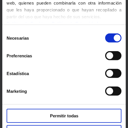
web, quienes pueden combinarla con otra información
que les haya proporcionado o que hayan recopilado a
LFVAL presse - Numéro 2
partir del uso que haya hecho de sus servicios.
Política de Cookies
-
Política de Privacidad
LFVAL presse - Numéro 1
Selección
Necesarias
de
Mars 2022 - Lancement du
consentimiento
Journal-Radio LFVAL
Preferencias
Estadística
Marketing
Permitir todas