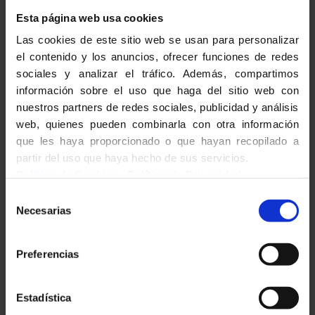
Esta página web usa cookies
A.S.
Las cookies de este sitio web se usan para personalizar
el contenido y los anuncios, ofrecer funciones de redes
sociales y analizar el tráfico. Además, compartimos
información sobre el uso que haga del sitio web con
nuestros partners de redes sociales, publicidad y análisis
web, quienes pueden combinarla con otra información
que les haya proporcionado o que hayan recopilado a
partir del uso que haya hecho de sus servicios.
Política de Cookies
-
Política de Privacidad
Selección
Necesarias
de
EL CLUB DEL
consentimiento
CÓMIC
Preferencias
Estadística