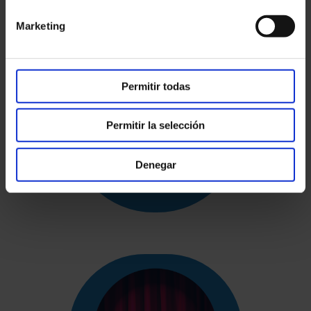
Marketing
Permitir todas
ATELIER
THÉÂTRE
Permitir la selección
LYCÉE
Denegar