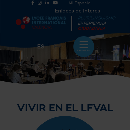
Mi Espacio
Enlaces de Interes
PLURILINGÜISMO
EXPERIENCIA
CIUDADANIA
ES
FR
EXPLORAR
VIVIR EN EL LFVAL