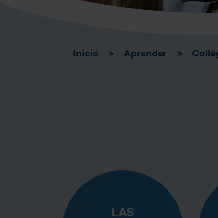
Inicio
>
Aprender
>
Collè
LAS