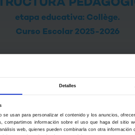
TRUCTURA PEDAGÓG
etapa educativa: Collège.
Curso Escolar 2025-2026
Núm
6ème- 6º de Primaria
Detalles
5ème- 1º de ESO
4ème- 2º de ESO
s
3ème- 3º de ESO
b se usan para personalizar el contenido y los anuncios, ofrece
ás, compartimos información sobre el uso que haga del sitio 
tal unidades Collège
 análisis web, quienes pueden combinarla con otra información