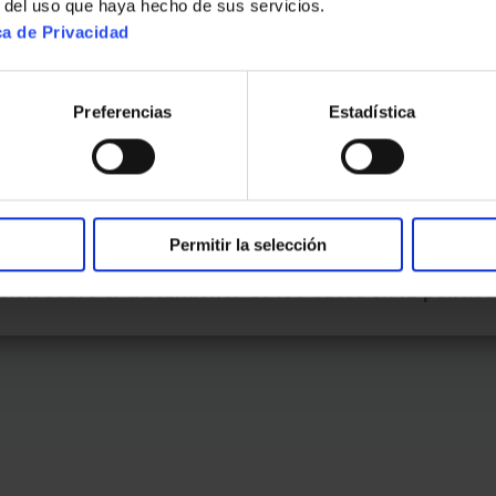
r del uso que haya hecho de sus servicios.
ca de Privacidad
Preferencias
Estadística
tratamiento:
Lycée Français International de Valenc
6980 PATERNA.
der tramitar la solicitud que nos haga, a través del
do, y por lo tanto, poder ayudarle en las peticiones
chos:
Podrá ejercer sus derechos en materia de prot
Permitir la selección
blecidos por la normativa, a la siguiente dirección:
ión sobre el tratamiento de los datos en la política